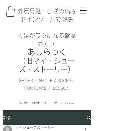
​外反母趾・ひざの痛み
をインソールで解決
＜足がラクになる靴屋
さん＞
あしらっく
（旧マイ・シュー
ズ・ストーリー）
SHOES / INSOLE / SOCKS /
FOOTCARE / LESSON
運営：株式会社 テクコロジー
監修：一般社団法人 日本靴育
記事
協会
マイシューズストーリー