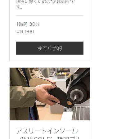
解決に導くための“足靴診断”で
す。
1時間 30分
9,900
￥9,900
円
今すぐ予約
アスリートインソール