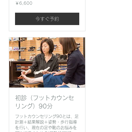
6,600
￥6,600
円
今すぐ予約
初診（フットカウンセ
リング）90分
フットカウンセリング90とは、足
計測＋結果解説＋姿勢・歩行指導
を行い、現在の足や靴のお悩みを