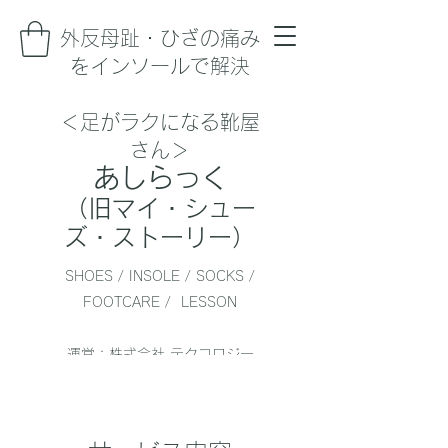
​外反母趾・ひざの痛み
をインソールで解決
＜足がラクになる靴屋
さん＞
あしらっく
（旧マイ・シュー
ズ・ストーリー）
SHOES / INSOLE / SOCKS /
FOOTCARE / LESSON
運営：株式会社 テクコロジー
監修：一般社団法人 日本靴育
協会