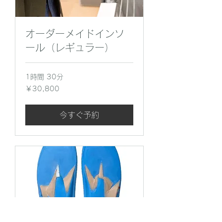
オーダーメイドインソ
ール（レギュラー）
1時間 30分
30,800
￥30,800
円
今すぐ予約