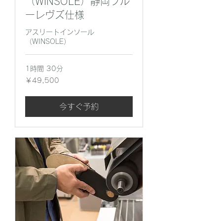
（WINSOLE）静岡ブル
ーレヴズ仕様
アスリートインソール
（WINSOLE）
1時間 30分
49,500
￥49,500
円
今すぐ予約