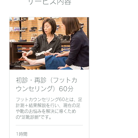
サービス内容
初診・再診（フットカ
ウンセリング）60分
フットカウンセリング60とは、足
計測＋結果解説を行い、現在の足
や靴のお悩みを解決に導くため
の“足靴診断”です。
1時間