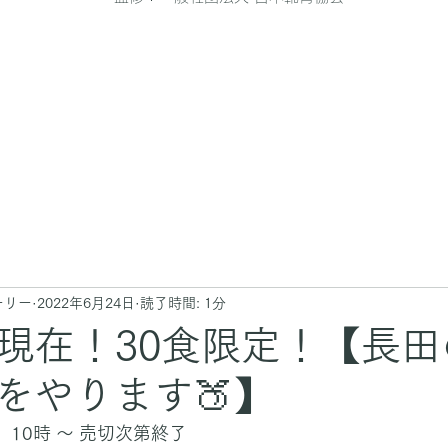
ーリー
2022年6月24日
読了時間: 1分
1日現在！30食限定！【長
をやります🍑】
）10時 ～ 売切次第終了