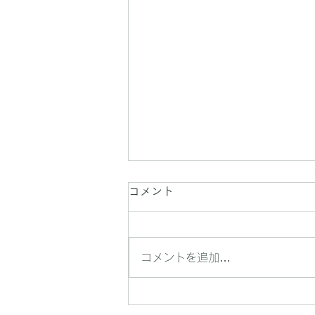
コメント
コメントを追加…
残席１【3/30】ウォーキング