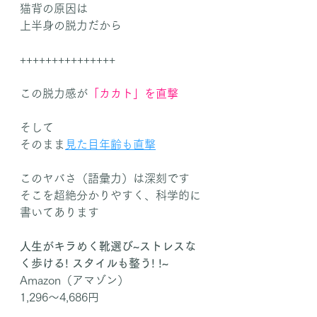
猫背の原因は
上半身の脱力だから
+++++++++++++++
この脱力感が
「カカト」を直撃
そして
そのまま
見た目年齢も直撃
このヤバさ（語彙力）は深刻です
そこを超絶分かりやすく、科学的に
書いてあります
人生がキラめく靴選び~ストレスな
く歩ける! スタイルも整う! !~
Amazon（アマゾン）
1,296〜4,686円