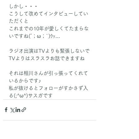
しかし・・・
こうして改めてインタビューしてい
ただくと
これまでの10年が愛しくてたまらな
いですね(´；ω；`)ｳｯ…
ラジオ出演はTVよりも緊張しないで
TVよりはスラスラお話できますね
それは相川さんが引っ張ってくれて
いるからです♪
私が抜けるとフォローがすかさず入
る(;^ω^)サスガです