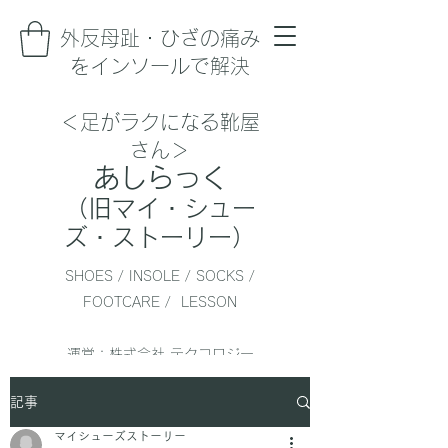
​外反母趾・ひざの痛み
をインソールで解決
＜足がラクになる靴屋
さん＞
あしらっく
（旧マイ・シュー
ズ・ストーリー）
SHOES / INSOLE / SOCKS /
FOOTCARE / LESSON
運営：株式会社 テクコロジー
監修：一般社団法人 日本靴育
記事
協会
マイシューズストーリー