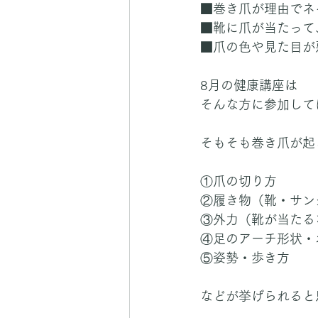
■巻き爪が理由でネ
■靴に爪が当たって
■爪の色や見た目が
8月の健康講座は
そんな方に参加して
そもそも巻き爪が起
①爪の切り方
②履き物（靴・サン
③外力（靴が当たる
④足のアーチ形状・
⑤姿勢・歩き方
などが挙げられると